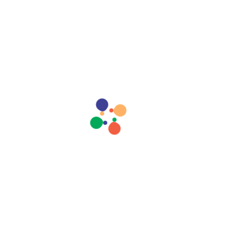
Descrição
Informação adicional
e Cardeal Sinfonia é um alimento balanceado e completo, rico em vi
, Cabeça vermelha. Fabricada com ingredientes rigorosamente selec
segurar o fornecimento energético, mais vitalidade e longevidade ao 
 e Cardeal Sinfonia é uma mistura de sementes.
 de 500g e 10kg.
 10kg