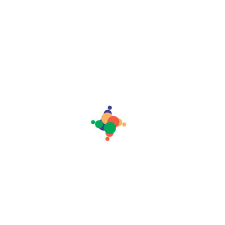
Share it:
Deixe um Comentário
Você precisa fazer o
login
para publicar um
comentário.